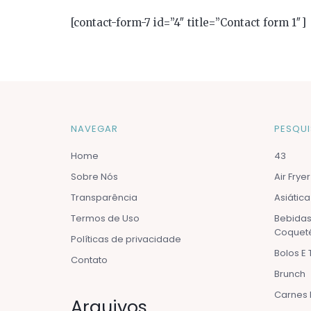
[contact-form-7 id=”4″ title=”Contact form 1″]
NAVEGAR
PESQUI
Home
43
Sobre Nós
Air Fryer
Transparência
Asiática
Termos de Uso
Bebidas
Coqueté
Políticas de privacidade
Bolos E 
Contato
Brunch
Carnes 
Arquivos