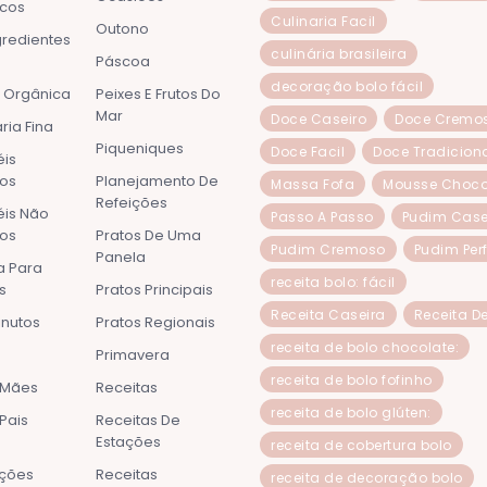
cos
Culinaria Facil
Outono
redientes
culinária brasileira
s
Páscoa
decoração bolo fácil
 Orgânica
Peixes E Frutos Do
Mar
Doce Caseiro
Doce Cremo
ria Fina
Piqueniques
Doce Facil
Doce Tradicion
is
cos
Planejamento De
Massa Fofa
Mousse Choco
Refeições
is Não
Passo A Passo
Pudim Case
cos
Pratos De Uma
Pudim Cremoso
Pudim Perf
Panela
a Para
receita bolo: fácil
s
Pratos Principais
Receita Caseira
Receita D
inutos
Pratos Regionais
receita de bolo chocolate:
Primavera
receita de bolo fofinho
 Mães
Receitas
receita de bolo glúten:
Pais
Receitas De
Estações
receita de cobertura bolo
ções
Receitas
receita de decoração bolo