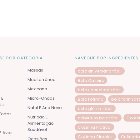
SE POR CATEGORIA
NAVEGUE POR INGREDIENTES
Massas
bolo aniversário fácil
Mediterrânea
Bolo Caseiro
Mexicana
bolo chocolate: fácil
 E
Micro-Ondas
Bolo Fofinho
bolo fofinho f
is
Natal E Ano Novo
bolo glúten: fácil
Tortas
Nutrição E
cobertura bolo fácil
Confei
Alimentação
Cozinha Pratica
Saudável
E Aves
Cozinha Simples
Culinaria
Ocasiões