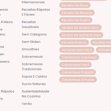
Internacionais
Receita De Doce
esas
Receitas Rápidas
Receita De Mousse
s
E Fáceis
Receita De Pudim
a À Mesa
Receitas
Saudáveis
receita de receita bolo:
De
ário
Sem Categoria
receita de recheios bolo
Sem Glúten
Receita Pratica
Receita Si
as
Smoothies
recheios bolo fácil
Sobrem
een
Sobremesas
Sobremesa Cremosa
aseira
Sobremesas
Sobremesa Facil
Tradicionais
Sobremesa Rapida
Sopas E Caldos
Sobremesa Simples
Sucos Naturais
 Rápidos
Sustentabilidade
Na Cozinha
rb
Verão