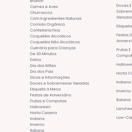
Brunch
Doces E
Carnes e Aves
Sobrem
Churrascos
Gelada
Com Ingredientes Naturais
Comida Orgânica
Etiquet
Confeitaria Fina
Festas 
Coquetéis Alcoólicos
Anivers
Coquetéis Não Alcoólicos
Culinária para Crianças
Frutas E
De 30 Minutos
Compot
Detox
Hallow
Dia das Mães
Dia dos Pais
Horta C
Dicas e Informações
Indiana
Doces e Sobremesas Geladas
Etiqueta à Mesa
Inverno
Festas de Aniversário
Italiana
Frutas e Compotas
Halloween
Lanches
Horta Caseira
Low-Ca
Indiana
Inverno
Italiana