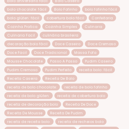
bolo aniversário fácil
Bolo Caseiro
bolo chocolate: fácil
Bolo Fofinho
bolo fofinho fácil
bolo glúten: fácil
cobertura bolo fácil
Confeitaria
Cozinha Pratica
Cozinha Simples
Culinaria
Culinaria Facil
culinária brasileira
decoração bolo fácil
Doce Caseiro
Doce Cremoso
Doce Facil
Doce Tradicional
Massa Fofa
Mousse Chocolate
Passo A Passo
Pudim Caseiro
Pudim Cremoso
Pudim Perfeito
receita bolo: fácil
Receita Caseira
Receita De Bolo
receita de bolo chocolate:
receita de bolo fofinho
receita de bolo glúten:
receita de cobertura bolo
receita de decoração bolo
Receita De Doce
Receita De Mousse
Receita De Pudim
receita de receita bolo:
receita de recheios bolo