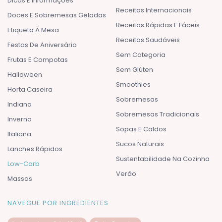
Dicas E Informações
Receitas Internacionais
Doces E Sobremesas Geladas
Receitas Rápidas E Fáceis
Etiqueta À Mesa
Receitas Saudáveis
Festas De Aniversário
Sem Categoria
Frutas E Compotas
Sem Glúten
Halloween
Smoothies
Horta Caseira
Sobremesas
Indiana
Sobremesas Tradicionais
Inverno
Sopas E Caldos
Italiana
Sucos Naturais
Lanches Rápidos
Sustentabilidade Na Cozinha
Low-Carb
Verão
Massas
NAVEGUE POR INGREDIENTES