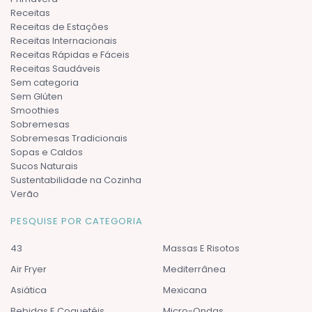
Receitas
Receitas de Estações
Receitas Internacionais
Receitas Rápidas e Fáceis
Receitas Saudáveis
Sem categoria
Sem Glúten
Smoothies
Sobremesas
Sobremesas Tradicionais
Sopas e Caldos
Sucos Naturais
Sustentabilidade na Cozinha
Verão
PESQUISE POR CATEGORIA
43
Massas E Risotos
Air Fryer
Mediterrânea
Asiática
Mexicana
Bebidas E Coquetéis
Micro-Ondas