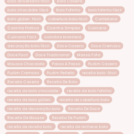
bolo aniversário fácil
Bolo Caseiro
bolo chocolate: fácil
Bolo Fofinho
bolo fofinho fácil
bolo glúten: fácil
cobertura bolo fácil
Confeitaria
Cozinha Pratica
Cozinha Simples
Culinaria
Culinaria Facil
culinária brasileira
decoração bolo fácil
Doce Caseiro
Doce Cremoso
Doce Facil
Doce Tradicional
Massa Fofa
Mousse Chocolate
Passo A Passo
Pudim Caseiro
Pudim Cremoso
Pudim Perfeito
receita bolo: fácil
Receita Caseira
Receita De Bolo
receita de bolo chocolate:
receita de bolo fofinho
receita de bolo glúten:
receita de cobertura bolo
receita de decoração bolo
Receita De Doce
Receita De Mousse
Receita De Pudim
receita de receita bolo:
receita de recheios bolo