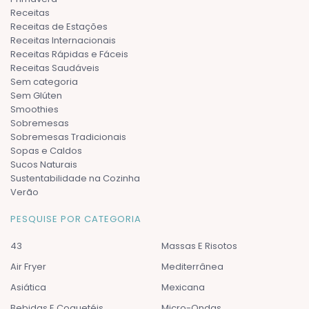
Receitas
Receitas de Estações
Receitas Internacionais
Receitas Rápidas e Fáceis
Receitas Saudáveis
Sem categoria
Sem Glúten
Smoothies
Sobremesas
Sobremesas Tradicionais
Sopas e Caldos
Sucos Naturais
Sustentabilidade na Cozinha
Verão
PESQUISE POR CATEGORIA
43
Massas E Risotos
Air Fryer
Mediterrânea
Asiática
Mexicana
Bebidas E Coquetéis
Micro-Ondas