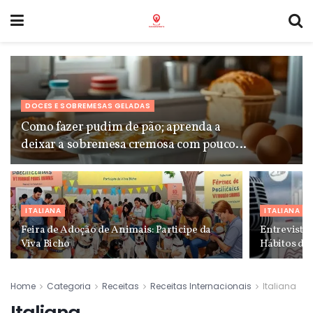
DOCES E SOBREMESAS GELADAS
Como fazer pudim de pão; aprenda a
deixar a sobremesa cremosa com poucos
passos
ITALIANA
ITALIANA
Feira de Adoção de Animais: Participe da
Entrevista
Viva Bicho
Hábitos de
Home
Categoria
Receitas
Receitas Internacionais
Italiana
Italiana