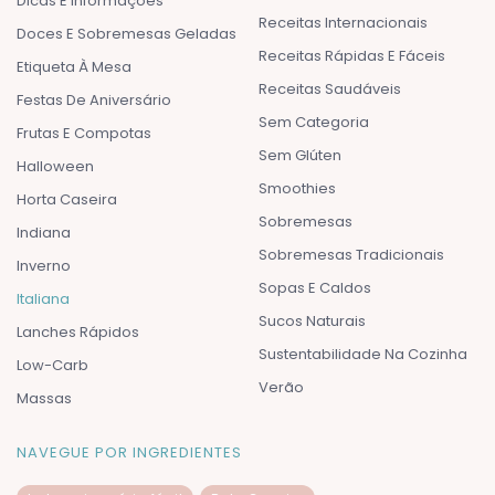
Dicas E Informações
Receitas Internacionais
Doces E Sobremesas Geladas
Receitas Rápidas E Fáceis
Etiqueta À Mesa
Receitas Saudáveis
Festas De Aniversário
Sem Categoria
Frutas E Compotas
Sem Glúten
Halloween
Smoothies
Horta Caseira
Sobremesas
Indiana
Sobremesas Tradicionais
Inverno
Sopas E Caldos
Italiana
Sucos Naturais
Lanches Rápidos
Sustentabilidade Na Cozinha
Low-Carb
Verão
Massas
NAVEGUE POR INGREDIENTES