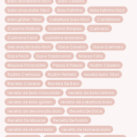
bolo aniversário fácil
Bolo Caseiro
bolo chocolate: fácil
Bolo Fofinho
bolo fofinho fácil
bolo glúten: fácil
cobertura bolo fácil
Confeitaria
Cozinha Pratica
Cozinha Simples
Culinaria
Culinaria Facil
culinária brasileira
decoração bolo fácil
Doce Caseiro
Doce Cremoso
Doce Facil
Doce Tradicional
Massa Fofa
Mousse Chocolate
Passo A Passo
Pudim Caseiro
Pudim Cremoso
Pudim Perfeito
receita bolo: fácil
Receita Caseira
Receita De Bolo
receita de bolo chocolate:
receita de bolo fofinho
receita de bolo glúten:
receita de cobertura bolo
receita de decoração bolo
Receita De Doce
Receita De Mousse
Receita De Pudim
receita de receita bolo:
receita de recheios bolo