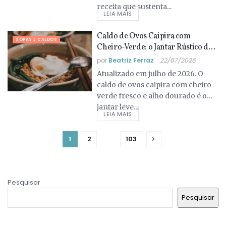
receita que sustenta...
LEIA MAIS
Caldo de Ovos Caipira com
SOPAS E CALDOS
Cheiro-Verde: o Jantar Rústico das
Noites Frias de Julho
por
Beatriz Ferraz
22/07/2026
Atualizado em julho de 2026. O
caldo de ovos caipira com cheiro-
verde fresco e alho dourado é o
jantar leve...
LEIA MAIS
1
2
…
103
Pesquisar
Pesquisar