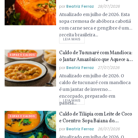
Jantar Brasileiro que Aquece Julho
por
Beatriz Ferraz
28/07/2026
Atualizado em julho de 2026. Esta
sopa cremosa de abóbora cabotiá
com carne seca e gengibre é uma
receita brasileira...
LEIA MAIS
Caldo de Tucunaré com Mandioca:
SOPAS E CALDOS
o Jantar Amazônico que Aquece as
Noites de Julho
por
Beatriz Ferraz
27/07/2026
Atualizado em julho de 2026. O
caldo de tucunaré com mandioca
é um jantar de inverno
encorpado, preparado em
LEIA MAIS
panela...
Caldo de Tilápia com Leite de Coco
SOPAS E CALDOS
e Coentro: Sopa Baiana do
Recôncavo para o Inverno
por
Beatriz Ferraz
26/07/2026
Atualizado em julho de 2026. O