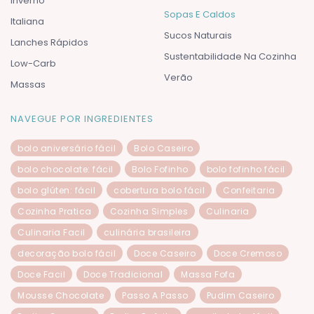
Inverno
Sopas E Caldos
Italiana
Sucos Naturais
Lanches Rápidos
Sustentabilidade Na Cozinha
Low-Carb
Verão
Massas
NAVEGUE POR INGREDIENTES
bolo aniversário fácil
Bolo Caseiro
bolo chocolate: fácil
Bolo Fofinho
bolo fofinho fácil
bolo glúten: fácil
cobertura bolo fácil
Confeitaria
Cozinha Pratica
Cozinha Simples
Culinaria
Culinaria Facil
culinária brasileira
decoração bolo fácil
Doce Caseiro
Doce Cremoso
Doce Facil
Doce Tradicional
Massa Fofa
Mousse Chocolate
Passo A Passo
Pudim Caseiro