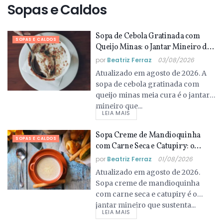
Sopas e Caldos
Sopa de Cebola Gratinada com
SOPAS E CALDOS
Queijo Minas: o Jantar Mineiro de
Agosto que Aquece a Mantiqueira
por
Beatriz Ferraz
03/08/2026
Atualizado em agosto de 2026. A
sopa de cebola gratinada com
queijo minas meia cura é o jantar
mineiro que...
LEIA MAIS
Sopa Creme de Mandioquinha
SOPAS E CALDOS
com Carne Seca e Catupiry: o
Jantar Mineiro de Agosto que
por
Beatriz Ferraz
01/08/2026
Aquece a Mantiqueira
Atualizado em agosto de 2026.
Sopa creme de mandioquinha
com carne seca e catupiry é o
jantar mineiro que sustenta...
LEIA MAIS