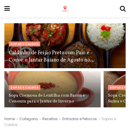
SOPAS E CALDOS
Caldinho de Feijão Preto com Paio e
Couve: o Jantar Baiano de Agosto no
Recôncavo
SOPAS E CALDOS
SOPAS E CA
Sopa Cremosa de Lentilha com Bacon e
Sopa Creme
Cenoura para o Jantar de Inverno
Suína e Ch
Cariri em 
Home
Categoria
Receitas
Entradas e Petiscos
Sopas e
Caldos