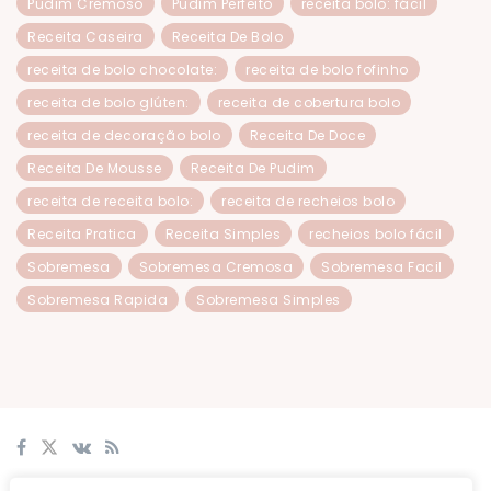
Pudim Cremoso
Pudim Perfeito
receita bolo: fácil
Receita Caseira
Receita De Bolo
receita de bolo chocolate:
receita de bolo fofinho
receita de bolo glúten:
receita de cobertura bolo
receita de decoração bolo
Receita De Doce
Receita De Mousse
Receita De Pudim
receita de receita bolo:
receita de recheios bolo
Receita Pratica
Receita Simples
recheios bolo fácil
Sobremesa
Sobremesa Cremosa
Sobremesa Facil
Sobremesa Rapida
Sobremesa Simples