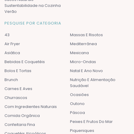
Sustentabilidade na Cozinha
Verão
PESQUISE POR CATEGORIA
43
Massas E Risotos
Air Fryer
Mediterrânea
Asiática
Mexicana
Bebidas E Coquetéis
Micro-Ondas
Bolos E Tortas
Natal E Ano Novo
Brunch
Nutrição E Alimentação
Saudável
Carnes E Aves
Ocasiões
Churrascos
Outono
Com Ingredientes Naturais
Páscoa
Comida Orgânica
Peixes E Frutos Do Mar
Confeitaria Fina
Piqueniques
Coquetéis Alcoólicos