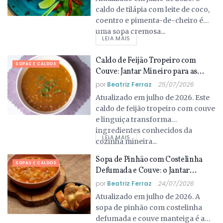
caldo de tilápia com leite de coco,
coentro e pimenta-de-cheiro é
uma sopa cremosa...
LEIA MAIS
Caldo de Feijão Tropeiro com
SOPAS E CALDOS
Couve: Jantar Mineiro para as
Noites Frias de Julho
por
Beatriz Ferraz
25/07/2026
Atualizado em julho de 2026. Este
caldo de feijão tropeiro com couve
e linguiça transforma
ingredientes conhecidos da
LEIA MAIS
cozinha mineira...
Sopa de Pinhão com Costelinha
SOPAS E CALDOS
Defumada e Couve: o Jantar
Catarinense das Noites Frias de
por
Beatriz Ferraz
24/07/2026
Julho
Atualizado em julho de 2026. A
sopa de pinhão com costelinha
defumada e couve manteiga é a