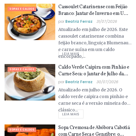
Cassoulet Catarinense com Feijão
SOPAS E CALDOS
Branco: Jantar de Inverno em Uma
Panela
por
Beatriz Ferraz
31/07/2026
Atualizado em julho de 2026. Este
cassoulet catarinense combina
feijão branco, linguiça Blumenau
e carne suína em um caldo
LEIA MAIS
encorpado,...
Caldo Verde Caipira com Pinhão e
SOPAS E CALDOS
Carne Seca: o Jantar de Julho da
Mantiqueira
por
Beatriz Ferraz
30/07/2026
Atualizado em julho de 2026. O
caldo verde caipira com pinhão e
carne seca é a versão mineira do
clássico...
LEIA MAIS
Sopa Cremosa de Abóbora Cabotiá
SOPAS E CALDOS
com Carne Seca e Gengibre: o