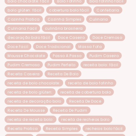
bolo chocolate: fácil
Bolo Fofinho
bolo fofinho fácil
bolo glúten: fácil
cobertura bolo fácil
Confeitaria
Cozinha Pratica
Cozinha Simples
Culinaria
Culinaria Facil
culinária brasileira
decoração bolo fácil
Doce Caseiro
Doce Cremoso
Doce Facil
Doce Tradicional
Massa Fofa
Mousse Chocolate
Passo A Passo
Pudim Caseiro
Pudim Cremoso
Pudim Perfeito
receita bolo: fácil
Receita Caseira
Receita De Bolo
receita de bolo chocolate:
receita de bolo fofinho
receita de bolo glúten:
receita de cobertura bolo
receita de decoração bolo
Receita De Doce
Receita De Mousse
Receita De Pudim
receita de receita bolo:
receita de recheios bolo
Receita Pratica
Receita Simples
recheios bolo fácil