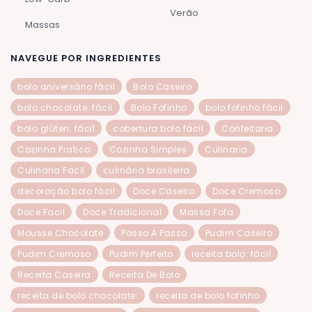
Verão
Massas
NAVEGUE POR INGREDIENTES
bolo aniversário fácil
Bolo Caseiro
bolo chocolate: fácil
Bolo Fofinho
bolo fofinho fácil
bolo glúten: fácil
cobertura bolo fácil
Confeitaria
Cozinha Pratica
Cozinha Simples
Culinaria
Culinaria Facil
culinária brasileira
decoração bolo fácil
Doce Caseiro
Doce Cremoso
Doce Facil
Doce Tradicional
Massa Fofa
Mousse Chocolate
Passo A Passo
Pudim Caseiro
Pudim Cremoso
Pudim Perfeito
receita bolo: fácil
Receita Caseira
Receita De Bolo
receita de bolo chocolate:
receita de bolo fofinho