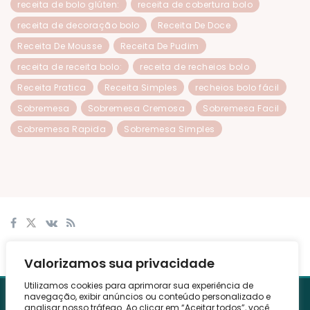
receita de bolo glúten:
receita de cobertura bolo
receita de decoração bolo
Receita De Doce
Receita De Mousse
Receita De Pudim
receita de receita bolo:
receita de recheios bolo
Receita Pratica
Receita Simples
recheios bolo fácil
Sobremesa
Sobremesa Cremosa
Sobremesa Facil
Sobremesa Rapida
Sobremesa Simples
© 2024
Culinaria Ecarts
Ecarts
.
Valorizamos sua privacidade
Utilizamos cookies para aprimorar sua experiência de
navegação, exibir anúncios ou conteúdo personalizado e
Sobre
Contato
Política de Privacidade
Termos
analisar nosso tráfego. Ao clicar em “Aceitar todos”, você