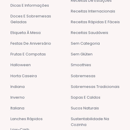
Receitas De Estações
Dicas E Informações
Receitas Internacionais
Doces E Sobremesas
Geladas
Receitas Rápidas E Fáceis
Etiqueta À Mesa
Receitas Saudáveis
Festas De Aniversário
Sem Categoria
Frutas E Compotas
Sem Glúten
Halloween
Smoothies
Horta Caseira
Sobremesas
Indiana
Sobremesas Tradicionais
Inverno
Sopas E Caldos
Italiana
Sucos Naturais
Lanches Rápidos
Sustentabilidade Na
Cozinha
Low-Carb