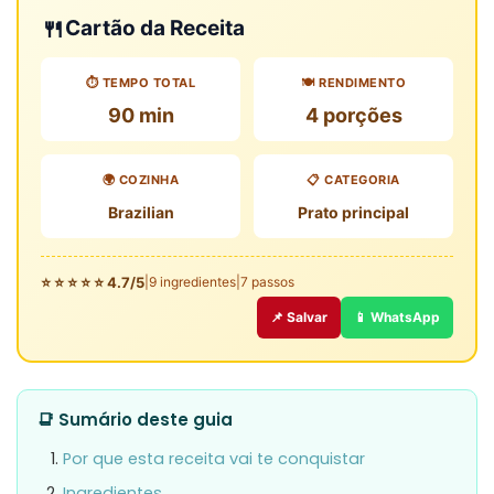
🍴
Cartão da Receita
⏱️ TEMPO TOTAL
🍽️ RENDIMENTO
90 min
4 porções
🌍 COZINHA
📋 CATEGORIA
Brazilian
Prato principal
⭐ ⭐ ⭐ ⭐ ⭐ 4.7/5
|
9 ingredientes
|
7 passos
📌 Salvar
📱 WhatsApp
📑 Sumário deste guia
Por que esta receita vai te conquistar
Ingredientes