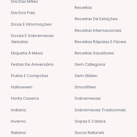
Dia Das Mães
Receitas
Dia Dos Pais
Receitas De Estações
Dicas E Informações
Receitas Internacionais
Doces E Sobremesas
Geladas
Receitas Rápidas E Fáceis
Etiqueta À Mesa
Receitas Saudáveis
Festas De Aniversário
Sem Categoria
Frutas E Compotas
Sem Glúten
Halloween
Smoothies
Horta Caseira
Sobremesas
Indiana
Sobremesas Tradicionais
Inverno
Sopas E Caldos
Italiana
Sucos Naturais