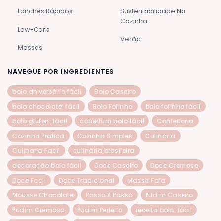
Lanches Rápidos
Sustentabilidade Na
Cozinha
Low-Carb
Verão
Massas
NAVEGUE POR INGREDIENTES
bolo aniversário fácil
Bolo Caseiro
bolo chocolate: fácil
Bolo Fofinho
bolo fofinho fácil
bolo glúten: fácil
cobertura bolo fácil
Confeitaria
Cozinha Pratica
Cozinha Simples
Culinaria
Culinaria Facil
culinária brasileira
decoração bolo fácil
Doce Caseiro
Doce Cremoso
Doce Facil
Doce Tradicional
Massa Fofa
Mousse Chocolate
Passo A Passo
Pudim Caseiro
Pudim Cremoso
Pudim Perfeito
receita bolo: fácil