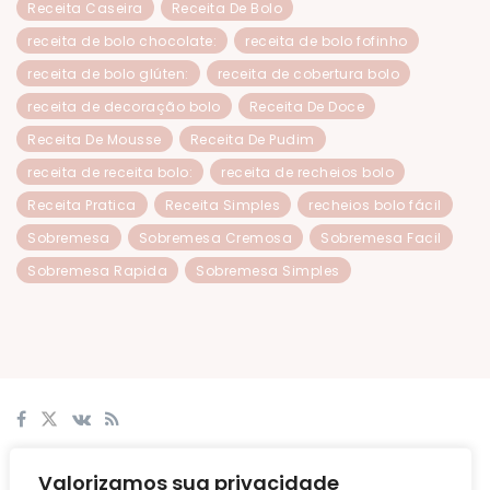
Receita Caseira
Receita De Bolo
receita de bolo chocolate:
receita de bolo fofinho
receita de bolo glúten:
receita de cobertura bolo
receita de decoração bolo
Receita De Doce
Receita De Mousse
Receita De Pudim
receita de receita bolo:
receita de recheios bolo
Receita Pratica
Receita Simples
recheios bolo fácil
Sobremesa
Sobremesa Cremosa
Sobremesa Facil
Sobremesa Rapida
Sobremesa Simples
© 2024
Culinaria Ecarts
Ecarts
.
Valorizamos sua privacidade