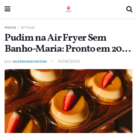
Home
Air Fryer
Pudim na Air Fryer Sem
Banho-Maria: Pronto em 20
Minutos Sem Furinhos
por
sostenesmeister
01/06/2026