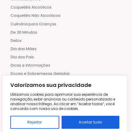
Coquetéis Alcoólicos
Coquetéis Não Alcoólicos
Culinária para Crianças
De 30 Minutos
Detox
Dia das Mães
Dia dos Pais
Dicas e Informações
Doces e Sobremesas Geladas
Etiqueta à Mesa
Valorizamos sua privacidade
Festas de Aniversário
Utilizamos cookies para aprimorar sua experiência de
Frutas e Compotas
navegação, exibir anúncios ou conteúdo personalizado e
analisar nosso tráfego. Ao clicar em “Aceitar todos”, você
Halloween
concorda com nosso uso de cookies.
Horta Caseira
Rejeitar
Aceitar tudo
Indiana
Inverno