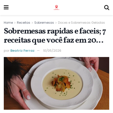
Home
Receitas
Sobremesas
Doces e Sobremesas Geladas
Sobremesas rapidas e faceis; 7
receitas que você faz em 20
minutos
por
Beatriz Ferraz
10/05/2026