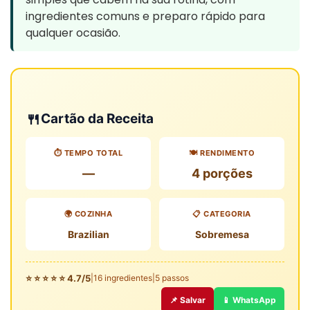
ingredientes comuns e preparo rápido para
qualquer ocasião.
🍴
Cartão da Receita
⏱️ TEMPO TOTAL
🍽️ RENDIMENTO
—
4 porções
🌍 COZINHA
📋 CATEGORIA
Brazilian
Sobremesa
⭐ ⭐ ⭐ ⭐ ⭐ 4.7/5
|
16 ingredientes
|
5 passos
📌 Salvar
📱 WhatsApp