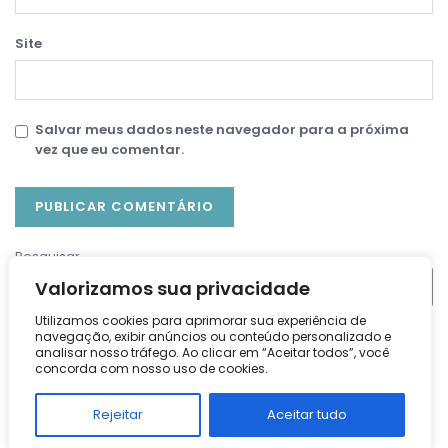
Site
Salvar meus dados neste navegador para a próxima
vez que eu comentar.
Pesquisar
Valorizamos sua privacidade
Pesquisar
Utilizamos cookies para aprimorar sua experiência de
navegação, exibir anúncios ou conteúdo personalizado e
Posts recentes
analisar nosso tráfego. Ao clicar em “Aceitar todos”, você
concorda com nosso uso de cookies.
Risoto de Carne Seca com Catupiry Cremoso: o Jantar
Mineiro de Agosto na Mantiqueira
Rejeitar
Aceitar tudo
Sopa Cremosa de Lentilha com Bacon e Cenoura para o