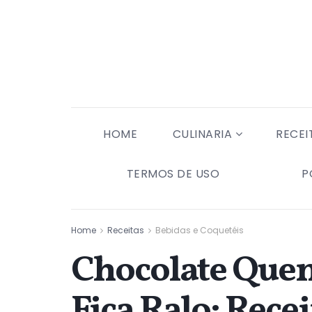
HOME
CULINARIA
RECEI
TERMOS DE USO
P
Home
Receitas
Bebidas e Coquetéis
Chocolate Que
Fica Ralo: Recei