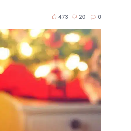
473
20
0