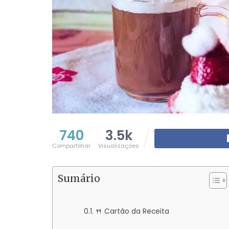
740
3.5k
Compartilhar
Visualizações
Sumário
🍴 Cartão da Receita