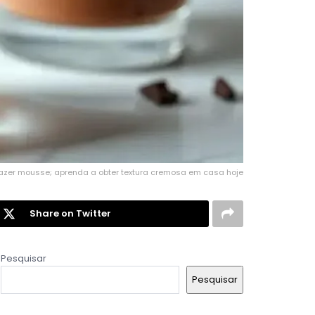
azer mousse; aprenda a obter textura cremosa em casa hoje
Share on Twitter
Pesquisar
Pesquisar