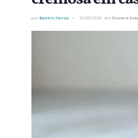
por
Beatriz Ferraz
10/05/2026
em
Doces e So