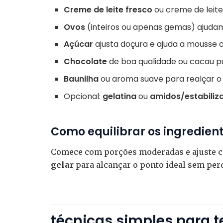
Creme de leite fresco
ou creme de leite
Ovos
(inteiros ou apenas gemas) ajudam
Açúcar
ajusta doçura e ajuda a mousse a 
Chocolate
de boa qualidade ou cacau pu
Baunilha
ou aroma suave para realçar o 
Opcional:
gelatina
ou
amidos/estabiliz
Como equilibrar os ingredien
Comece com porções moderadas e ajuste c
gelar
para alcançar o ponto ideal sem perd
técnicas simples para t