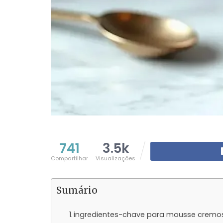
741
3.5k
Compartilhar
Visualizações
Sumário
ingredientes-chave para mousse cremo