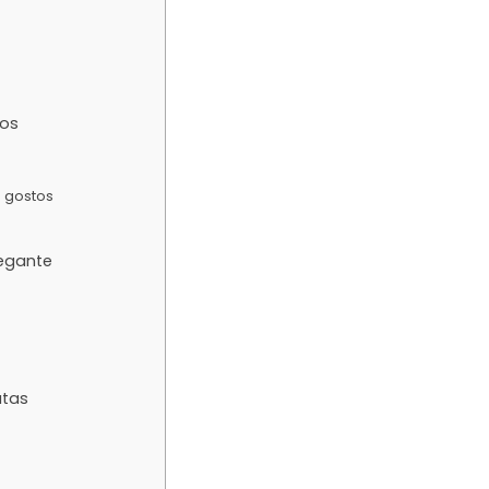
dos
 gostos
egante
utas