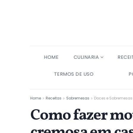
HOME
CULINARIA
RECEI
TERMOS DE USO
P
Home
Receitas
Sobremesas
Doces e Sobremesas
Como fazer mou
cremosa em cas