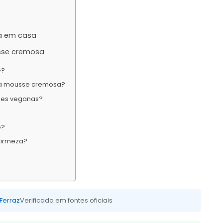
a em casa
sse cremosa
e?
ra mousse cremosa?
sões veganas?
e?
firmeza?
 Ferraz
Verificado em fontes oficiais