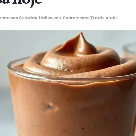
bremesas Geladas
,
Halloween
,
Sobremesas Tradicionais