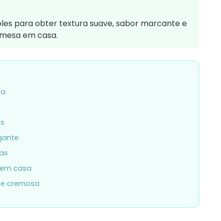
les para obter textura suave, sabor marcante e
emesa em casa.
sa
os
gante
tas
 em casa
se cremosa