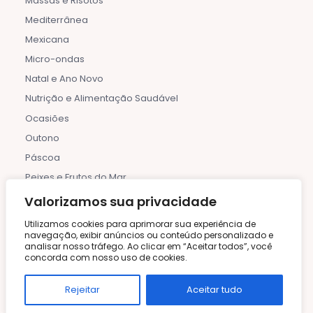
Massas e Risotos
Mediterrânea
Mexicana
Micro-ondas
Natal e Ano Novo
Nutrição e Alimentação Saudável
Ocasiões
Outono
Páscoa
Peixes e Frutos do Mar
Piqueniques
Valorizamos sua privacidade
Planejamento de Refeições
Utilizamos cookies para aprimorar sua experiência de
navegação, exibir anúncios ou conteúdo personalizado e
Pratos de Uma Panela
analisar nosso tráfego. Ao clicar em “Aceitar todos”, você
Pratos Principais
concorda com nosso uso de cookies.
Pratos Regionais
Rejeitar
Aceitar tudo
Primavera