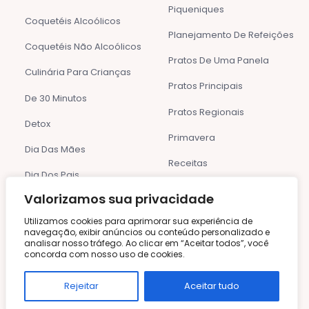
Piqueniques
Coquetéis Alcoólicos
Planejamento De Refeições
Coquetéis Não Alcoólicos
Pratos De Uma Panela
Culinária Para Crianças
Pratos Principais
De 30 Minutos
Pratos Regionais
Detox
Primavera
Dia Das Mães
Receitas
Dia Dos Pais
Receitas De Estações
Valorizamos sua privacidade
Dicas E Informações
Receitas Internacionais
Utilizamos cookies para aprimorar sua experiência de
Doces E Sobremesas
navegação, exibir anúncios ou conteúdo personalizado e
Geladas
Receitas Rápidas E Fáceis
analisar nosso tráfego. Ao clicar em “Aceitar todos”, você
concorda com nosso uso de cookies.
Etiqueta À Mesa
Receitas Saudáveis
Rejeitar
Aceitar tudo
Festas De Aniversário
Sem Categoria