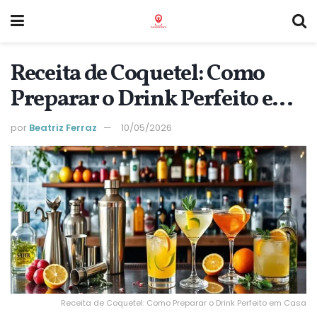
Receita de Coquetel: Como
Preparar o Drink Perfeito em
Casa
por
Beatriz Ferraz
10/05/2026
Receita de Coquetel: Como Preparar o Drink Perfeito em Casa