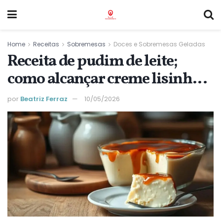
Home
Receitas
Sobremesas
Doces e Sobremesas Geladas
Receita de pudim de leite;
como alcançar creme lisinho e
sabor top
por
Beatriz Ferraz
10/05/2026