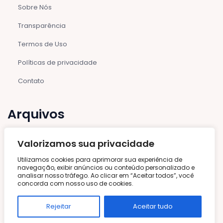
Sobre Nós
Transparência
Termos de Uso
Políticas de privacidade
Contato
Arquivos
agosto 2026
Valorizamos sua privacidade
julho 2026
Utilizamos cookies para aprimorar sua experiência de
junho 2026
navegação, exibir anúncios ou conteúdo personalizado e
analisar nosso tráfego. Ao clicar em “Aceitar todos”, você
maio 2026
concorda com nosso uso de cookies.
outubro 2025
setembro 2025
Rejeitar
Aceitar tudo
agosto 2025