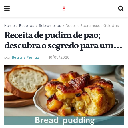
Home
Receitas
Sobremesas
Doces e Sobremesas Geladas
Receita de pudim de pao;
descubra o segredo para uma
textura cremosa
por
Beatriz Ferraz
10/05/2026