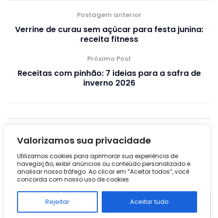
Postagem anterior
Verrine de curau sem açúcar para festa junina:
receita fitness
Próximo Post
Receitas com pinhão: 7 ideias para a safra de
inverno 2026
Deixe um comentário
Valorizamos sua privacidade
O seu endereço de e-mail não será publicado.
Campos
Utilizamos cookies para aprimorar sua experiência de
*
obrigatórios são marcados com
navegação, exibir anúncios ou conteúdo personalizado e
analisar nosso tráfego. Ao clicar em “Aceitar todos”, você
concorda com nosso uso de cookies.
*
Comentário
Rejeitar
Aceitar tudo