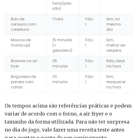
forno/pres
são)
Bolo de
1 hora
Fáci
Sim, no
cenoura com
l
mesmo
cobertura
dia
Mousse de
15 minutos
Fáci
Sim,
maracujá
(+
l
melhor de
geladeira)
véspera
Brownie na air
25
Fáci
Não, ideal
fryer
minutos
l
na hora
Brigadeiro de
20
Fáci
Sim,
panela com
minutos
l
reaquecer
calda
na hora
Os tempos acima são referências práticas e podem
variar de acordo com o forno, a air fryer e o
tamanho da forma utilizada. Para não ter surpresa
no dia do jogo, vale fazer uma receita teste antes
para acertar o ponto do seu equipamento.