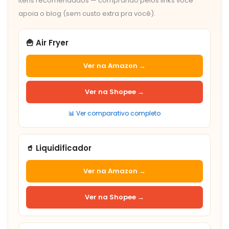
Itens recomendados — comprando pelos links você
apoia o blog (sem custo extra pra você).
🍟 Air Fryer
Ver na Amazon →
Ver na Shopee →
📊 Ver comparativo completo
🥤 Liquidificador
Ver na Amazon →
Ver na Shopee →