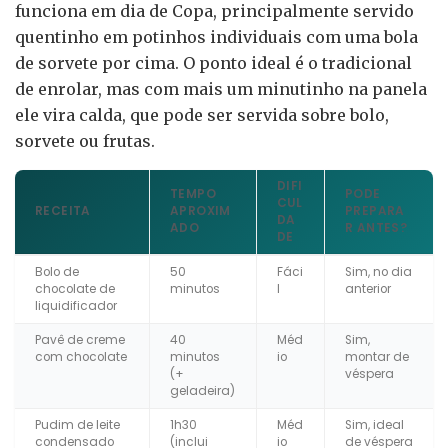
funciona em dia de Copa, principalmente servido
quentinho em potinhos individuais com uma bola
de sorvete por cima. O ponto ideal é o tradicional
de enrolar, mas com mais um minutinho na panela
ele vira calda, que pode ser servida sobre bolo,
sorvete ou frutas.
DIFI
TEMPO
PODE
CUL
RECEITA
APROXIM
PREPARA
DA
ADO
R ANTES?
DE
Bolo de
50
Fáci
Sim, no dia
chocolate de
minutos
l
anterior
liquidificador
Pavê de creme
40
Méd
Sim,
com chocolate
minutos
io
montar de
(+
véspera
geladeira)
Pudim de leite
1h30
Méd
Sim, ideal
condensado
(inclui
io
de véspera