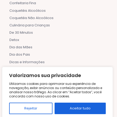
Confeitaria Fina
Coquetéis Alcoólicos
Coquetéis Não Alcoólicos
Culinária para Crianças
De 30 Minutos
Detox
Dia das Mães
Dia dos Pais
Dicas e Informações
Doces e Sobremesas Geladas
Valorizamos sua privacidade
Etiqueta à Mesa
Festas de Aniversário
Utilizamos cookies para aprimorar sua experiência de
navegação, exibir anúncios ou conteúdo personalizado e
Frutas e Compotas
analisar nosso tráfego. Ao clicar em “Aceitar todos”, você
concorda com nosso uso de cookies.
Halloween
Horta Caseira
Rejeitar
Aceitar tudo
Indiana