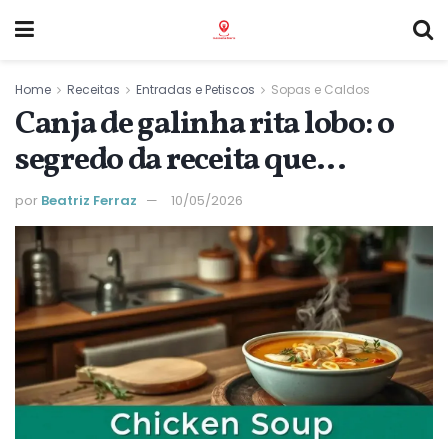
Home
Receitas
Entradas e Petiscos
Sopas e Caldos
Canja de galinha rita lobo: o
segredo da receita que
conquista paladares
por
Beatriz Ferraz
10/05/2026