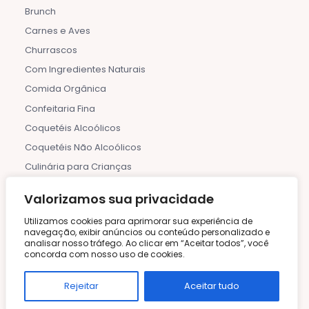
Brunch
Carnes e Aves
Churrascos
Com Ingredientes Naturais
Comida Orgânica
Confeitaria Fina
Coquetéis Alcoólicos
Coquetéis Não Alcoólicos
Culinária para Crianças
De 30 Minutos
Valorizamos sua privacidade
Detox
Utilizamos cookies para aprimorar sua experiência de
Dia das Mães
navegação, exibir anúncios ou conteúdo personalizado e
analisar nosso tráfego. Ao clicar em “Aceitar todos”, você
Dia dos Pais
concorda com nosso uso de cookies.
Dicas e Informações
Doces e Sobremesas Geladas
Rejeitar
Aceitar tudo
Etiqueta à Mesa