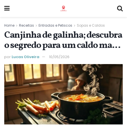
Home
Receitas
Entradas e Petiscos
Sopas e Caldos
Canjinha de galinha; descubra
o segredo para um caldo mais
nutritivo e saboroso
por
Lucas Oliveira
10/05/2026