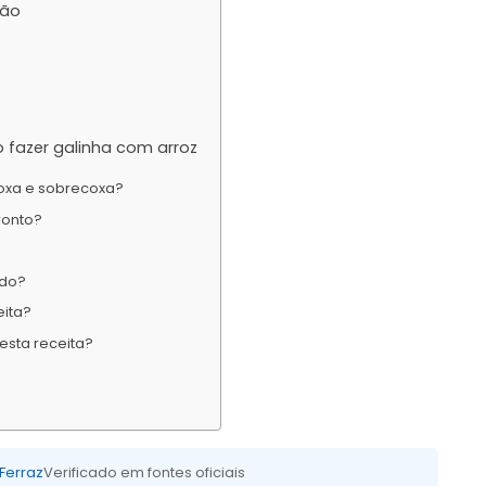
ção
 fazer galinha com arroz
coxa e sobrecoxa?
ronto?
ado?
eita?
sta receita?
 Ferraz
Verificado em fontes oficiais