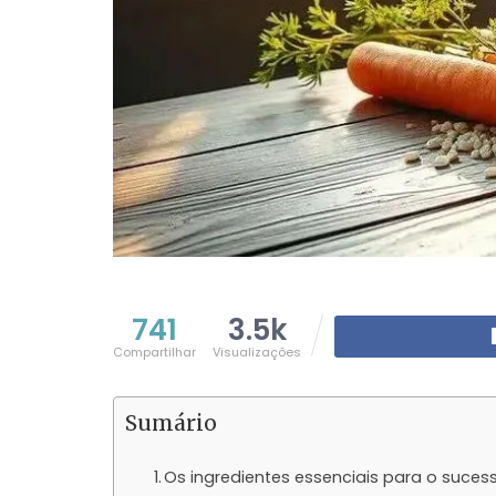
741
3.5k
Compartilhar
Visualizações
Sumário
Os ingredientes essenciais para o suces