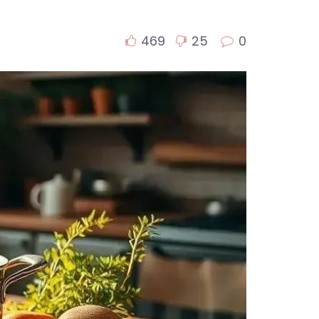
469
25
0