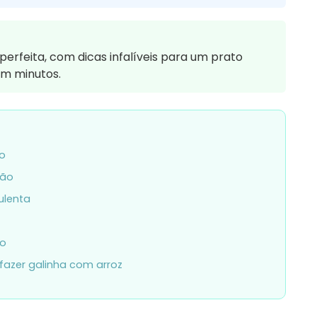
erfeita, com dicas infalíveis para um prato
em minutos.
so
ção
ulenta
ão
fazer galinha com arroz