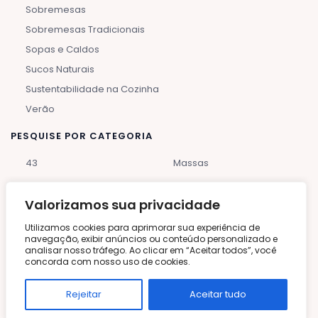
Sobremesas
Sobremesas Tradicionais
Sopas e Caldos
Sucos Naturais
Sustentabilidade na Cozinha
Verão
PESQUISE POR CATEGORIA
43
Massas
Air Fryer
Mediterrânea
Valorizamos sua privacidade
Asiática
Mexicana
Utilizamos cookies para aprimorar sua experiência de
navegação, exibir anúncios ou conteúdo personalizado e
Bebidas E Coquetéis
Micro-Ondas
analisar nosso tráfego. Ao clicar em “Aceitar todos”, você
concorda com nosso uso de cookies.
Bolos E Tortas
Natal E Ano Novo
Rejeitar
Aceitar tudo
Brunch
Nutrição E Alimentação
Saudável