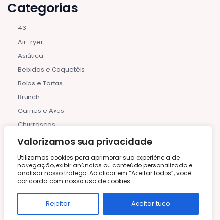
Categorias
43
Air Fryer
Asiática
Bebidas e Coquetéis
Bolos e Tortas
Brunch
Carnes e Aves
Churrascos
Com Ingredientes Naturais
Valorizamos sua privacidade
Comida Orgânica
Utilizamos cookies para aprimorar sua experiência de
navegação, exibir anúncios ou conteúdo personalizado e
Confeitaria Fina
analisar nosso tráfego. Ao clicar em “Aceitar todos”, você
Coquetéis Alcoólicos
concorda com nosso uso de cookies.
Coquetéis Não Alcoólicos
Rejeitar
Aceitar tudo
Culinária para Crianças