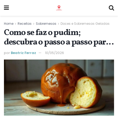
Home
Receitas
Sobremesas
Doces e Sobremesas Geladas
Como se faz o pudim;
descubra o passo a passo para
uma sobremesa irresistível
por
Beatriz Ferraz
10/05/2026