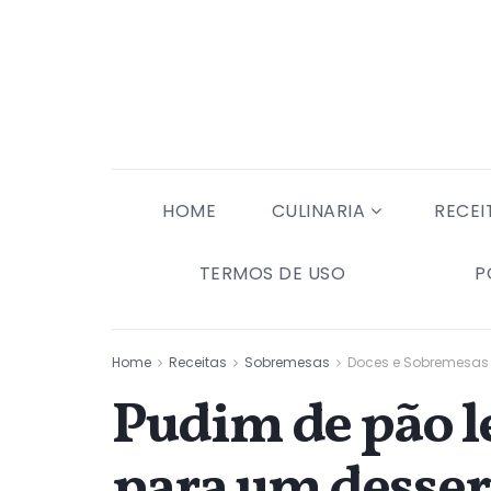
HOME
CULINARIA
RECEI
TERMOS DE USO
P
Home
Receitas
Sobremesas
Doces e Sobremesas
Pudim de pão l
para um dessert