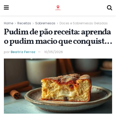
Home
Receitas
Sobremesas
Doces e Sobremesas Geladas
Pudim de pão receita: aprenda
o pudim macio que conquista
a família hoje
por
Beatriz Ferraz
10/05/2026