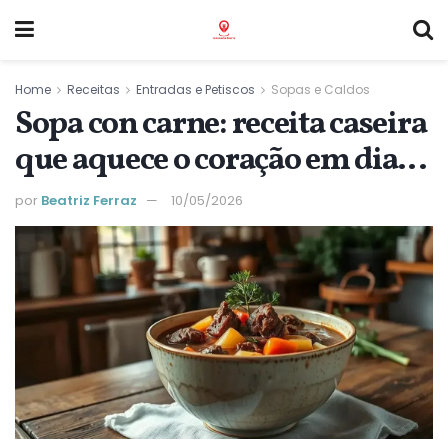
Home
Receitas
Entradas e Petiscos
Sopas e Caldos
Sopa con carne: receita caseira
que aquece o coração em dias
frios
por
Beatriz Ferraz
10/05/2026