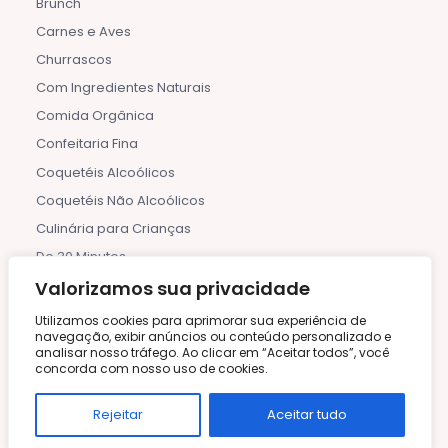
Brunch
Carnes e Aves
Churrascos
Com Ingredientes Naturais
Comida Orgânica
Confeitaria Fina
Coquetéis Alcoólicos
Coquetéis Não Alcoólicos
Culinária para Crianças
De 30 Minutos
Detox
Valorizamos sua privacidade
Dia das Mães
Utilizamos cookies para aprimorar sua experiência de
navegação, exibir anúncios ou conteúdo personalizado e
Dia dos Pais
analisar nosso tráfego. Ao clicar em “Aceitar todos”, você
Dicas e Informações
concorda com nosso uso de cookies.
Doces e Sobremesas Geladas
Rejeitar
Aceitar tudo
Etiqueta à Mesa