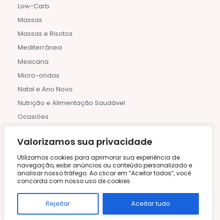
Low-Carb
Massas
Massas e Risotos
Mediterrânea
Mexicana
Micro-ondas
Natal e Ano Novo
Nutrição e Alimentação Saudável
Ocasiões
Outono
Valorizamos sua privacidade
Páscoa
Utilizamos cookies para aprimorar sua experiência de
Peixes e Frutos do Mar
navegação, exibir anúncios ou conteúdo personalizado e
Piqueniques
analisar nosso tráfego. Ao clicar em “Aceitar todos”, você
concorda com nosso uso de cookies.
Planejamento de Refeições
Pratos de Uma Panela
Rejeitar
Aceitar tudo
Pratos Principais