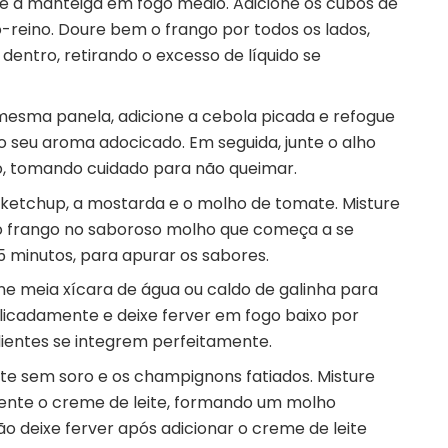
e a manteiga em fogo médio. Adicione os cubos de
reino. Doure bem o frango por todos os lados,
 dentro, retirando o excesso de líquido se
 mesma panela, adicione a cebola picada e refogue
o seu aroma adocicado. Em seguida, junte o alho
, tomando cuidado para não queimar.
o ketchup, a mostarda e o molho de tomate. Misture
o frango no saboroso molho que começa a se
5 minutos, para apurar os sabores.
one meia xícara de água ou caldo de galinha para
elicadamente e deixe ferver em fogo baixo por
dientes se integrem perfeitamente.
ite sem soro e os champignons fatiados. Misture
nte o creme de leite, formando um molho
 deixe ferver após adicionar o creme de leite