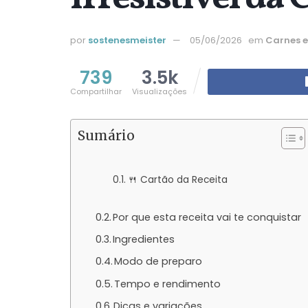
por
sostenesmeister
05/06/2026
em
Carnes e
739
3.5k
Compartilhar
Visualizações
Sumário
🍴 Cartão da Receita
Por que esta receita vai te conquistar
Ingredientes
Modo de preparo
Tempo e rendimento
Dicas e variações