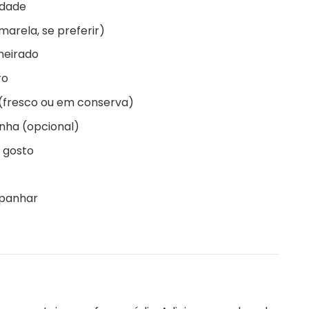
idade
marela, se preferir)
neirado
ro
 (fresco ou em conserva)
inha (opcional)
 gosto
mpanhar