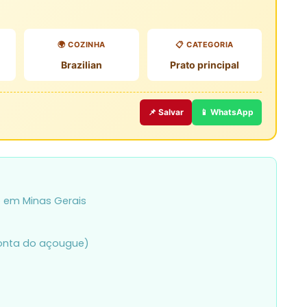
🌍 COZINHA
📋 CATEGORIA
Brazilian
Prato principal
📌 Salvar
📱 WhatsApp
 em Minas Gerais
ronta do açougue)