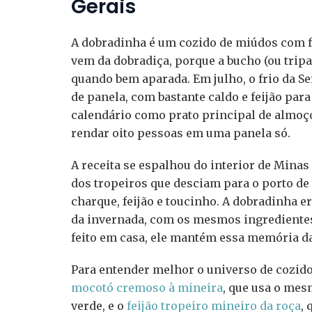
Gerais
A dobradinha é um cozido de miúdos com fe
vem da dobradiça, porque a bucho (ou trip
quando bem aparada. Em julho, o frio da S
de panela, com bastante caldo e feijão pa
calendário como prato principal de almoço d
rendar oito pessoas em uma panela só.
A receita se espalhou do interior de Minas
dos tropeiros que desciam para o porto de
charque, feijão e toucinho. A dobradinha e
da invernada, com os mesmos ingredientes 
feito em casa, ele mantém essa memória d
Para entender melhor o universo de cozid
mocotó cremoso à mineira
, que usa o me
verde, e o
feijão tropeiro mineiro da roça
,