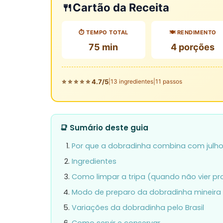
🍴
Cartão da Receita
⏱️ TEMPO TOTAL
🍽️ RENDIMENTO
75 min
4 porções
⭐ ⭐ ⭐ ⭐ ⭐ 4.7/5
|
13 ingredientes
|
11 passos
📑 Sumário deste guia
Por que a dobradinha combina com julho
Ingredientes
Como limpar a tripa (quando não vier p
Modo de preparo da dobradinha mineira
Variações da dobradinha pelo Brasil
Como servir e conservar