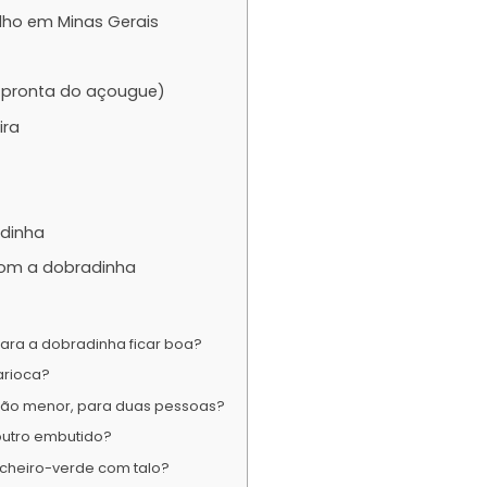
lho em Minas Gerais
r pronta do açougue)
ira
adinha
m a dobradinha
para a dobradinha ficar boa?
arioca?
ão menor, para duas pessoas?
outro embutido?
 cheiro-verde com talo?