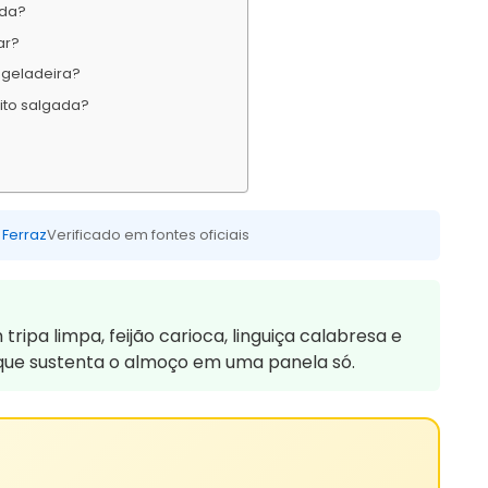
ida?
ar?
 geladeira?
ito salgada?
 Ferraz
Verificado em fontes oficiais
ipa limpa, feijão carioca, linguiça calabresa e
 que sustenta o almoço em uma panela só.