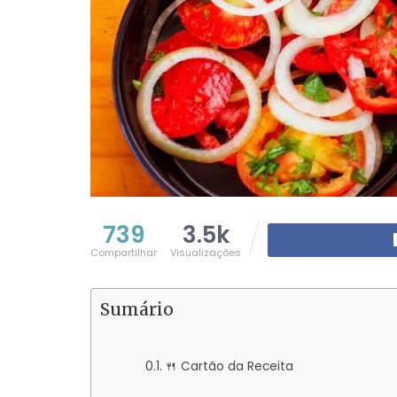
739
3.5k
Compartilhar
Visualizações
Sumário
🍴 Cartão da Receita