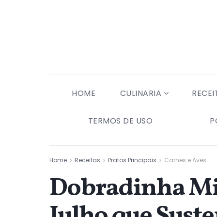
HOME
CULINARIA
RECEI
TERMOS DE USO
P
Home
Receitas
Pratos Principais
Carnes e Aves
Dobradinha Min
Julho que Sust