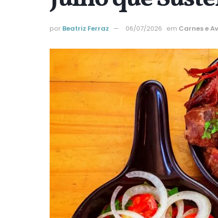
por
Beatriz Ferraz
06/07/2026
em
Carnes e A