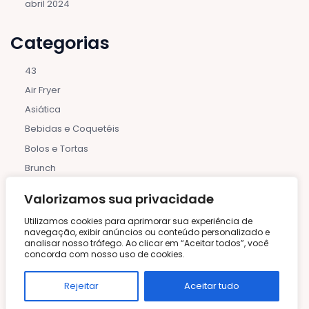
abril 2024
Categorias
43
Air Fryer
Asiática
Bebidas e Coquetéis
Bolos e Tortas
Brunch
Carnes e Aves
Valorizamos sua privacidade
Churrascos
Utilizamos cookies para aprimorar sua experiência de
Com Ingredientes Naturais
navegação, exibir anúncios ou conteúdo personalizado e
analisar nosso tráfego. Ao clicar em “Aceitar todos”, você
Comida Orgânica
concorda com nosso uso de cookies.
Confeitaria Fina
Coquetéis Alcoólicos
Rejeitar
Aceitar tudo
Coquetéis Não Alcoólicos