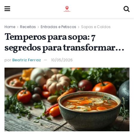
Home
Receitas
Entradas e Petiscos
Sopas e Caldos
Temperos para sopa: 7
segredos para transformar
seu caldo caseiro
por
Beatriz Ferraz
10/05/2026