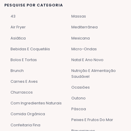
PESQUISE POR CATEGORIA
43
Massas
Air Fryer
Mediterrânea
Asiática
Mexicana
Bebidas E Coquetéis
Micro-Ondas
Bolos E Tortas
Natal E Ano Novo
Brunch
Nutrição E Alimentação
Saudável
Carnes E Aves
Ocasiões
Churrascos
Outono
Com Ingredientes Naturais
Páscoa
Comida Orgânica
Peixes E Frutos Do Mar
Confeitaria Fina
Piqueniques