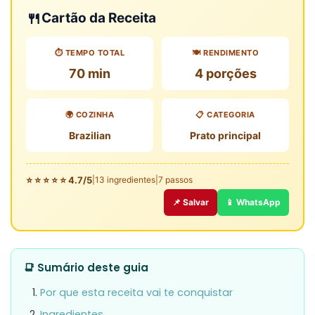
🍴
Cartão da Receita
⏱️ TEMPO TOTAL
🍽️ RENDIMENTO
70 min
4 porções
🌍 COZINHA
📋 CATEGORIA
Brazilian
Prato principal
⭐ ⭐ ⭐ ⭐ ⭐ 4.7/5
|
13 ingredientes
|
7 passos
📌 Salvar
📱 WhatsApp
📑 Sumário deste guia
Por que esta receita vai te conquistar
Ingredientes