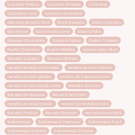
Cozinha Pratica
Cozinha Simples
Culinaria
Culinaria Facil
culinária brasileira
decoração bolo fácil
Doce Caseiro
Doce Cremoso
Doce Facil
Doce Tradicional
Massa Fofa
Mousse Chocolate
Passo A Passo
Pudim Caseiro
Pudim Cremoso
Pudim Perfeito
receita bolo: fácil
Receita Caseira
Receita De Bolo
receita de bolo chocolate:
receita de bolo fofinho
receita de bolo glúten:
receita de cobertura bolo
receita de decoração bolo
Receita De Doce
Receita De Mousse
Receita De Pudim
receita de receita bolo:
receita de recheios bolo
Receita Pratica
Receita Simples
recheios bolo fácil
Sobremesa
Sobremesa Cremosa
Sobremesa Facil
Sobremesa Rapida
Sobremesa Simples