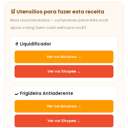
🛒 Utensílios para fazer esta receita
Itens recomendados — comprando pelos links você
apoia o blog (sem custo extra pra você).
🥤 Liquidificador
Ver na Amazon →
Ver na Shopee →
🍳 Frigideira Antiaderente
Ver na Amazon →
Ver na Shopee →