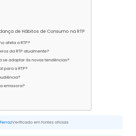
udança de Hábitos de Consumo na RTP
o afeta a RTP?
ceiros da RTP atualmente?
a se adaptar às novas tendências?
al para a RTP?
audiência?
 a emissora?
 Ferraz
Verificado em fontes oficiais