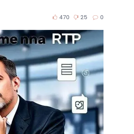
470
25
0