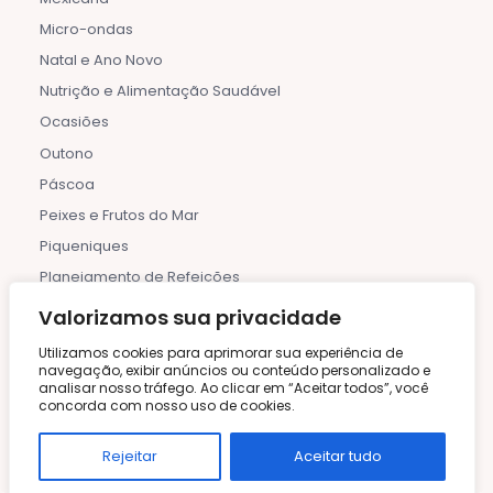
Micro-ondas
Natal e Ano Novo
Nutrição e Alimentação Saudável
Ocasiões
Outono
Páscoa
Peixes e Frutos do Mar
Piqueniques
Planejamento de Refeições
Pratos de Uma Panela
Valorizamos sua privacidade
Pratos Principais
Utilizamos cookies para aprimorar sua experiência de
Pratos Regionais
navegação, exibir anúncios ou conteúdo personalizado e
analisar nosso tráfego. Ao clicar em “Aceitar todos”, você
Primavera
concorda com nosso uso de cookies.
Receitas
Rejeitar
Aceitar tudo
Receitas de Estações