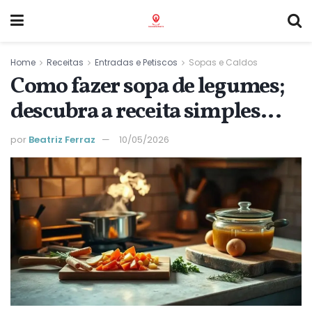
Home
Receitas
Entradas e Petiscos
Sopas e Caldos
Como fazer sopa de legumes;
descubra a receita simples
para um jantar prático
por
Beatriz Ferraz
10/05/2026