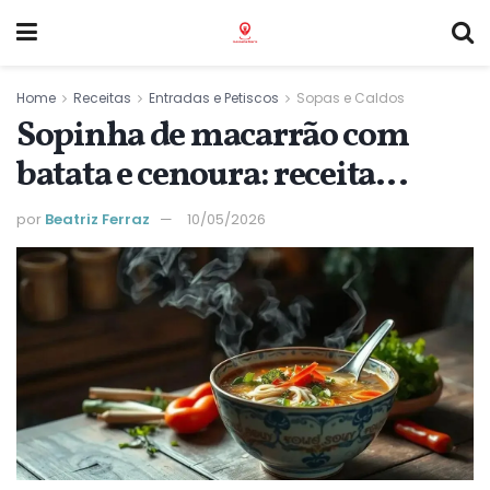
Home
Receitas
Entradas e Petiscos
Sopas e Caldos
Sopinha de macarrão com
batata e cenoura: receita
caseira que aquece o coração
por
Beatriz Ferraz
10/05/2026