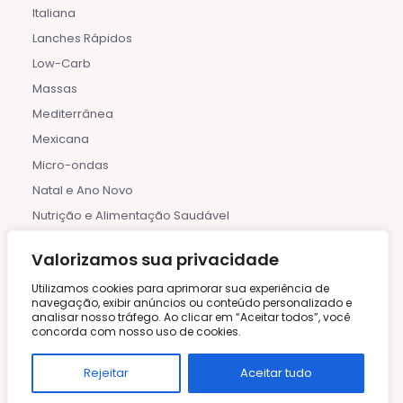
Italiana
Lanches Rápidos
Low-Carb
Massas
Mediterrânea
Mexicana
Micro-ondas
Natal e Ano Novo
Nutrição e Alimentação Saudável
Ocasiões
Valorizamos sua privacidade
Outono
Utilizamos cookies para aprimorar sua experiência de
Páscoa
navegação, exibir anúncios ou conteúdo personalizado e
Peixes e Frutos do Mar
analisar nosso tráfego. Ao clicar em “Aceitar todos”, você
concorda com nosso uso de cookies.
Piqueniques
Planejamento de Refeições
Rejeitar
Aceitar tudo
Pratos de Uma Panela