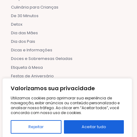
Culinária para Crianças
De 30 Minutos
Detox
Dia das Mães
Dia dos Pais
Dicas e Informações
Doces e Sobremesas Geladas
Etiqueta à Mesa
Festas de Aniversário
Frutas e Compotas
Valorizamos sua privacidade
Halloween
Utilizamos cookies para aprimorar sua experiência de
Horta Caseira
navegação, exibir anúncios ou conteúdo personalizado e
analisar nosso tráfego. Ao clicar em “Aceitar todos”, você
Indiana
concorda com nosso uso de cookies.
Inverno
Rejeitar
Aceitar tudo
Italiana
Lanches Rápidos