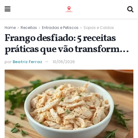
Home
Receitas
Entradas e Petiscos
Sopas e Caldos
Frango desfiado: 5 receitas
práticas que vão transformar
seu dia a dia
por
Beatriz Ferraz
10/05/2026