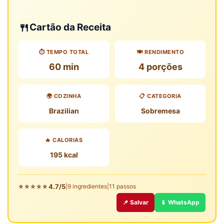
🍴
Cartão da Receita
⏱️ TEMPO TOTAL
🍽️ RENDIMENTO
60 min
4 porções
🌍 COZINHA
📋 CATEGORIA
Brazilian
Sobremesa
🔥 CALORIAS
195 kcal
⭐ ⭐ ⭐ ⭐ ⭐ 4.7/5
|
9 ingredientes
|
11 passos
📌 Salvar
📱 WhatsApp