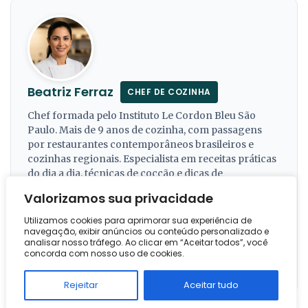
Beatriz Ferraz
CHEF DE COZINHA
Chef formada pelo Instituto Le Cordon Bleu São
Paulo. Mais de 9 anos de cozinha, com passagens
por restaurantes contemporâneos brasileiros e
cozinhas regionais. Especialista em receitas práticas
do dia a dia, técnicas de cocção e dicas de
aproveitamento integral de alimentos. Apaixonada
Valorizamos sua privacidade
pela culinária brasileira, divide receitas testadas e
aprovadas em sua casa.
Utilizamos cookies para aprimorar sua experiência de
navegação, exibir anúncios ou conteúdo personalizado e
𝕏 @beatrizferrazch
🔗 LinkedIn
analisar nosso tráfego. Ao clicar em “Aceitar todos”, você
concorda com nosso uso de cookies.
Atualizado em 05 de julho de 2026
Rejeitar
Aceitar tudo