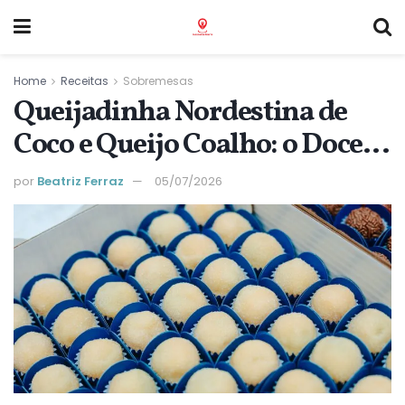
Home
Receitas
Sobremesas
Queijadinha Nordestina de
Coco e Queijo Coalho: o Doce
do São João que Recheia a
por
Beatriz Ferraz
05/07/2026
Mesa de Julho