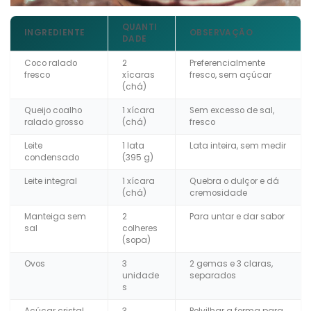
QUANTI
INGREDIENTE
OBSERVAÇÃO
DADE
Coco ralado
2
Preferencialmente
fresco
xícaras
fresco, sem açúcar
(chá)
Queijo coalho
1 xícara
Sem excesso de sal,
ralado grosso
(chá)
fresco
Leite
1 lata
Lata inteira, sem medir
condensado
(395 g)
Leite integral
1 xícara
Quebra o dulçor e dá
(chá)
cremosidade
Manteiga sem
2
Para untar e dar sabor
sal
colheres
(sopa)
Ovos
3
2 gemas e 3 claras,
unidade
separados
s
Açúcar cristal
3
Polvilhar a forma para