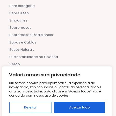
Sem categoria
Sem Glúten
Smoothies
Sobremesas
Sobremesas Tradicionais
Sopas e Caldos
Sucos Naturais
Sustentabilidade na Cozinha
Verão
PESQUISE POR CATEGORIA
Valorizamos sua privacidade
Utilizamos cookies para aprimorar sua experiência de
43
Massas
navegação, exibir anúncios ou conteúdo personalizado e
analisar nosso tráfego. Ao clicar em “Aceitar todos”, você
Air Fryer
Mediterrânea
concorda com nosso uso de cookies.
Asiática
Mexicana
Rejeitar
Aceitar tudo
Bebidas E Coquetéis
Micro-Ondas