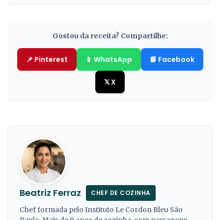
Gostou da receita? Compartilhe:
📌 Pinterest
📱 WhatsApp
📘 Facebook
𝕏 X
Beatriz Ferraz
CHEF DE COZINHA
Chef formada pelo Instituto Le Cordon Bleu São
Paulo. Mais de 9 anos de cozinha, com passagens