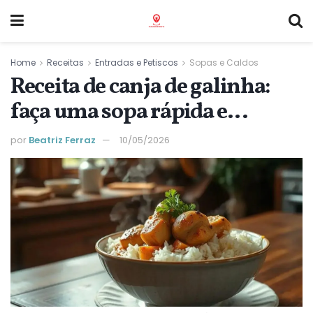
Home
Receitas
Entradas e Petiscos
Sopas e Caldos
Receita de canja de galinha:
faça uma sopa rápida e
saborosa para o jantar
por
Beatriz Ferraz
10/05/2026