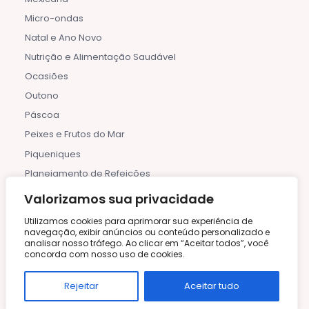
Micro-ondas
Natal e Ano Novo
Nutrição e Alimentação Saudável
Ocasiões
Outono
Páscoa
Peixes e Frutos do Mar
Piqueniques
Planejamento de Refeições
Pratos de Uma Panela
Valorizamos sua privacidade
Pratos Principais
Utilizamos cookies para aprimorar sua experiência de
Pratos Regionais
navegação, exibir anúncios ou conteúdo personalizado e
analisar nosso tráfego. Ao clicar em “Aceitar todos”, você
Primavera
concorda com nosso uso de cookies.
Receitas
Rejeitar
Aceitar tudo
Receitas de Estações