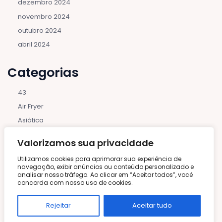
dezembro 2024
novembro 2024
outubro 2024
abril 2024
Categorias
43
Air Fryer
Asiática
Bebidas e Coquetéis
Valorizamos sua privacidade
Bolos e Tortas
Utilizamos cookies para aprimorar sua experiência de
Brunch
navegação, exibir anúncios ou conteúdo personalizado e
analisar nosso tráfego. Ao clicar em “Aceitar todos”, você
Carnes e Aves
concorda com nosso uso de cookies.
Churrascos
Com Ingredientes Naturais
Rejeitar
Aceitar tudo
Comida Orgânica