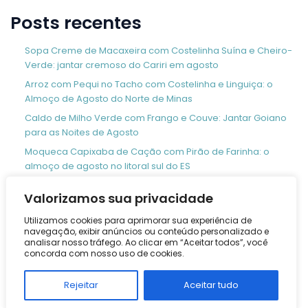
Posts recentes
Sopa Creme de Macaxeira com Costelinha Suína e Cheiro-
Verde: jantar cremoso do Cariri em agosto
Arroz com Pequi no Tacho com Costelinha e Linguiça: o
Almoço de Agosto do Norte de Minas
Caldo de Milho Verde com Frango e Couve: Jantar Goiano
para as Noites de Agosto
Moqueca Capixaba de Cação com Pirão de Farinha: o
almoço de agosto no litoral sul do ES
Sopa de Cebola Gratinada com Queijo Minas: o Jantar
Valorizamos sua privacidade
Mineiro de Agosto que Aquece a Mantiqueira
Utilizamos cookies para aprimorar sua experiência de
navegação, exibir anúncios ou conteúdo personalizado e
Comentários
analisar nosso tráfego. Ao clicar em “Aceitar todos”, você
concorda com nosso uso de cookies.
Nenhum comentário para mostrar.
Rejeitar
Aceitar tudo