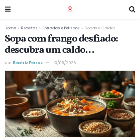
Home
Receitas
Entradas e Petiscos
Sopas e Caldos
Sopa com frango desfiado:
descubra um caldo
reconfortante em casa
por
Beatriz Ferraz
10/05/2026