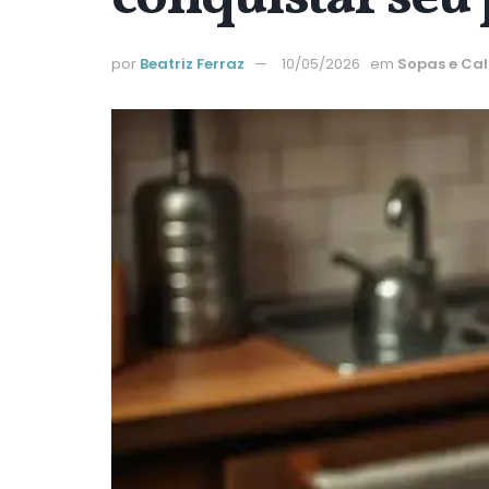
por
Beatriz Ferraz
10/05/2026
em
Sopas e Ca