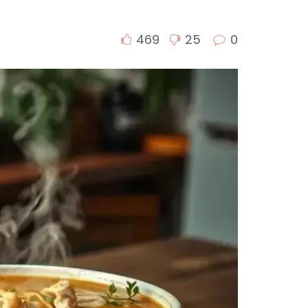
469
25
0