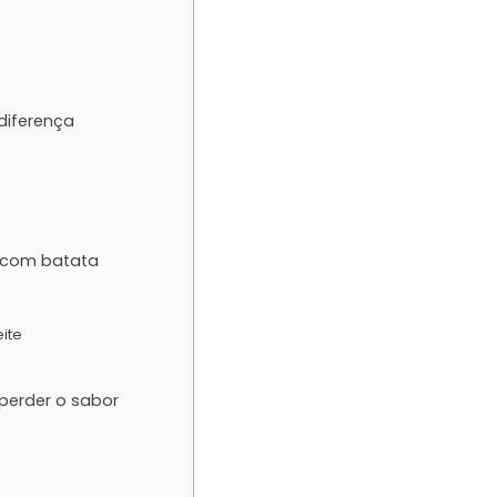
diferença
e com batata
ite
 perder o sabor