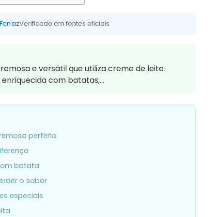
 Ferraz
Verificado em fontes oficiais
mosa e versátil que utiliza creme de leite
 enriquecida com batatas,…
cremosa perfeita
iferença
 com batata
perder o sabor
es especiais
ita