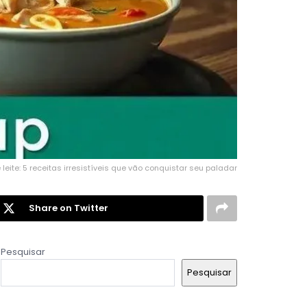
leite: 5 receitas irresistíveis que vão conquistar seu paladar
Share on Twitter
Pesquisar
Pesquisar