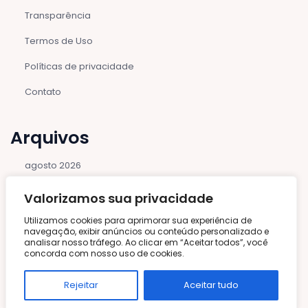
Transparência
Termos de Uso
Políticas de privacidade
Contato
Arquivos
agosto 2026
julho 2026
Valorizamos sua privacidade
junho 2026
Utilizamos cookies para aprimorar sua experiência de
maio 2026
navegação, exibir anúncios ou conteúdo personalizado e
outubro 2025
analisar nosso tráfego. Ao clicar em “Aceitar todos”, você
concorda com nosso uso de cookies.
setembro 2025
agosto 2025
Rejeitar
Aceitar tudo
janeiro 2025