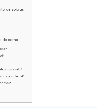
nto de sobras
s de carne
opas?
ro?
tas low carb?
 na geladeira?
 carne?