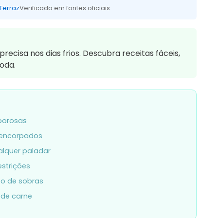
 Ferraz
Verificado em fontes oficiais
ecisa nos dias frios. Descubra receitas fáceis,
toda.
aborosas
e encorpados
alquer paladar
estrições
to de sobras
 de carne