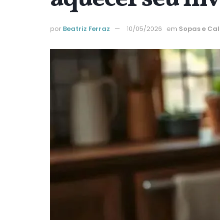
por
Beatriz Ferraz
10/05/2026
em
Sopas e Ca