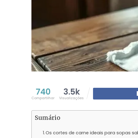
740
3.5k
Compartilhar
Visualizações
Sumário
Os cortes de carne ideais para sopas s