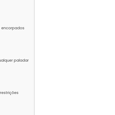
 e encorpados
ualquer paladar
restrições