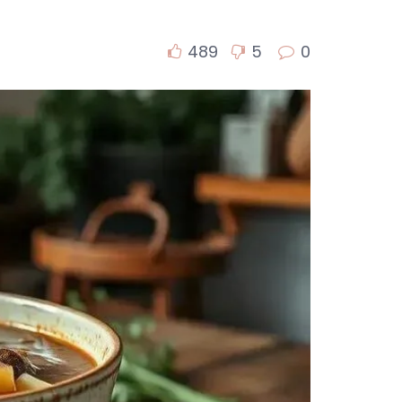
489
5
0