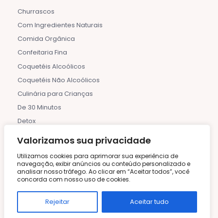
Churrascos
Com Ingredientes Naturais
Comida Orgânica
Confeitaria Fina
Coquetéis Alcoólicos
Coquetéis Não Alcoólicos
Culinária para Crianças
De 30 Minutos
Detox
Dia das Mães
Valorizamos sua privacidade
Dia dos Pais
Utilizamos cookies para aprimorar sua experiência de
Dicas e Informações
navegação, exibir anúncios ou conteúdo personalizado e
analisar nosso tráfego. Ao clicar em “Aceitar todos”, você
Doces e Sobremesas Geladas
concorda com nosso uso de cookies.
Etiqueta à Mesa
Rejeitar
Aceitar tudo
Festas de Aniversário
Frutas e Compotas