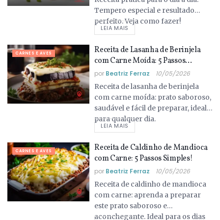
Tempero especial e resultado
perfeito. Veja como fazer!
LEIA MAIS
Receita de Lasanha de Berinjela
CARNES E AVES
com Carne Moída: 5 Passos
Simples!
por
Beatriz Ferraz
10/05/2026
Receita de lasanha de berinjela
com carne moída: prato saboroso,
saudável e fácil de preparar, ideal
para qualquer dia.
LEIA MAIS
Receita de Caldinho de Mandioca
CARNES E AVES
com Carne: 5 Passos Simples!
por
Beatriz Ferraz
10/05/2026
Receita de caldinho de mandioca
com carne: aprenda a preparar
este prato saboroso e
aconchegante. Ideal para os dias