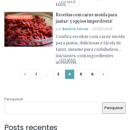
LEIA MAIS
frios.
Receitas com carne moída para
CARNES E AVES
jantar: 5 opções imperdíveis!
por
Beatriz Ferraz
10/05/2026
Confira receitas com carne moída
para jantar, deliciosas e fáceis de
fazer, mesmo para cozinheiros
iniciantes, com ingredientes
LEIA MAIS
acessíveis.
1
…
3
4
5
6
Pesquisar
Pesquisar
Posts recentes