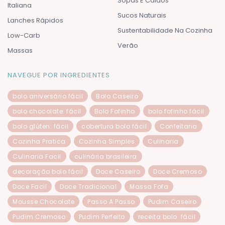
Sopas E Caldos
Italiana
Sucos Naturais
Lanches Rápidos
Sustentabilidade Na Cozinha
Low-Carb
Verão
Massas
NAVEGUE POR INGREDIENTES
bolo aniversário fácil
Bolo Caseiro
bolo chocolate: fácil
Bolo Fofinho
bolo fofinho fácil
bolo glúten: fácil
cobertura bolo fácil
Confeitaria
Cozinha Pratica
Cozinha Simples
Culinaria
Culinaria Facil
culinária brasileira
decoração bolo fácil
Doce Caseiro
Doce Cremoso
Doce Facil
Doce Tradicional
Massa Fofa
Mousse Chocolate
Passo A Passo
Pudim Caseiro
Pudim Cremoso
Pudim Perfeito
receita bolo: fácil