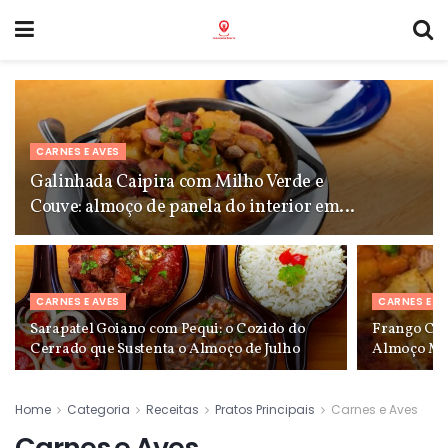
CARNES E AVES
Galinhada Caipira com Milho Verde e
Couve: almoço de panela do interior em
julho
CARNES E AVES
CARNES E A
Sarapatel Goiano com Pequi: o Cozido do
Frango Cai
Cerrado que Sustenta o Almoço de Julho
Almoço Min
Home
Categoria
Receitas
Pratos Principais
Carnes e Aves
Carnes e Aves