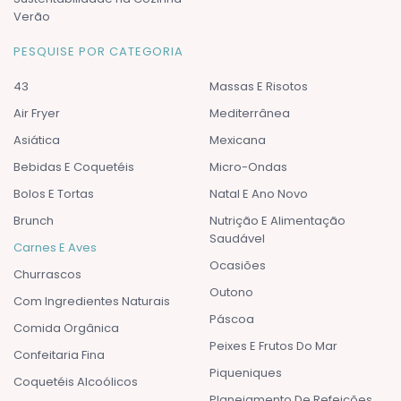
Verão
PESQUISE POR CATEGORIA
43
Massas E Risotos
Air Fryer
Mediterrânea
Asiática
Mexicana
Bebidas E Coquetéis
Micro-Ondas
Bolos E Tortas
Natal E Ano Novo
Brunch
Nutrição E Alimentação
Saudável
Carnes E Aves
Ocasiões
Churrascos
Outono
Com Ingredientes Naturais
Páscoa
Comida Orgânica
Peixes E Frutos Do Mar
Confeitaria Fina
Piqueniques
Coquetéis Alcoólicos
Planejamento De Refeições