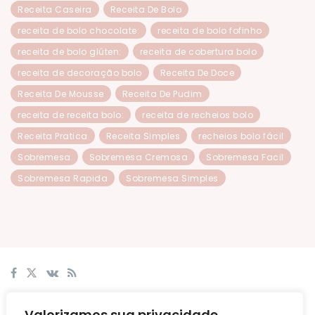
Receita Caseira
Receita De Bolo
receita de bolo chocolate:
receita de bolo fofinho
receita de bolo glúten:
receita de cobertura bolo
receita de decoração bolo
Receita De Doce
Receita De Mousse
Receita De Pudim
receita de receita bolo:
receita de recheios bolo
Receita Pratica
Receita Simples
recheios bolo fácil
Sobremesa
Sobremesa Cremosa
Sobremesa Facil
Sobremesa Rapida
Sobremesa Simples
© 2024
Culinaria Ecarts
Ecarts
.
Valorizamos sua privacidade