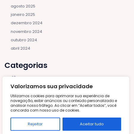
agosto 2025
janeiro 2025
dezembro 2024
novembro 2024
outubro 2024
abril 2024
Categorias
43
Valorizamos sua privacidade
Air Fryer
Asiática
Utilizamos cookies para aprimorar sua experiência de
navegação, exibir anúncios ou conteúdo personalizado e
Bebidas e Coquetéis
analisar nosso tráfego. Ao clicar em “Aceitar todos”, você
concorda com nosso uso de cookies.
Bolos e Tortas
Brunch
Rejeitar
Aceitar tudo
Carnes e Aves