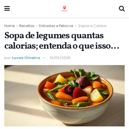
Home
Receitas
Entradas e Petiscos
Sopas e Caldos
Sopa de legumes quantas
calorias; entenda o que isso
significa para sua dieta hoje
por
Lucas Oliveira
10/05/2026