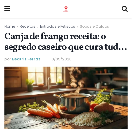
Home
Receitas
Entradas e Petiscos
Sopas e Caldos
Canja de frango receita: o
segredo caseiro que cura tudo
e aquece a alma
por
Beatriz Ferraz
10/05/2026