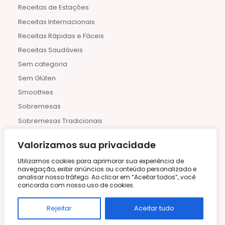
Receitas de Estações
Receitas Internacionais
Receitas Rápidas e Fáceis
Receitas Saudáveis
Sem categoria
Sem Glúten
Smoothies
Sobremesas
Sobremesas Tradicionais
Sopas e Caldos
Valorizamos sua privacidade
Sucos Naturais
Utilizamos cookies para aprimorar sua experiência de
Sustentabilidade na Cozinha
navegação, exibir anúncios ou conteúdo personalizado e
Verão
analisar nosso tráfego. Ao clicar em “Aceitar todos”, você
concorda com nosso uso de cookies.
PESQUISE POR CATEGORIA
Rejeitar
Aceitar tudo
43
Massas