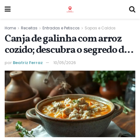
Home
Receitas
Entradas e Petiscos
Sopas e Caldos
Canja de galinha com arroz
cozido; descubra o segredo de
um caldo reconfortante
por
Beatriz Ferraz
10/05/2026