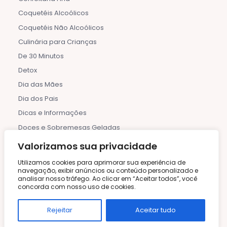
Coquetéis Alcoólicos
Coquetéis Não Alcoólicos
Culinária para Crianças
De 30 Minutos
Detox
Dia das Mães
Dia dos Pais
Dicas e Informações
Doces e Sobremesas Geladas
Etiqueta à Mesa
Valorizamos sua privacidade
Festas de Aniversário
Utilizamos cookies para aprimorar sua experiência de
Frutas e Compotas
navegação, exibir anúncios ou conteúdo personalizado e
analisar nosso tráfego. Ao clicar em “Aceitar todos”, você
Halloween
concorda com nosso uso de cookies.
Horta Caseira
Rejeitar
Aceitar tudo
Indiana