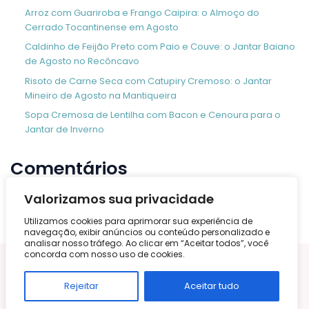
Arroz com Guariroba e Frango Caipira: o Almoço do
Cerrado Tocantinense em Agosto
Caldinho de Feijão Preto com Paio e Couve: o Jantar Baiano
de Agosto no Recôncavo
Risoto de Carne Seca com Catupiry Cremoso: o Jantar
Mineiro de Agosto na Mantiqueira
Sopa Cremosa de Lentilha com Bacon e Cenoura para o
Jantar de Inverno
Comentários
Nenhum comentário para mostrar.
Valorizamos sua privacidade
Utilizamos cookies para aprimorar sua experiência de
navegação, exibir anúncios ou conteúdo personalizado e
analisar nosso tráfego. Ao clicar em “Aceitar todos”, você
concorda com nosso uso de cookies.
Rejeitar
Aceitar tudo
NAVEGAR