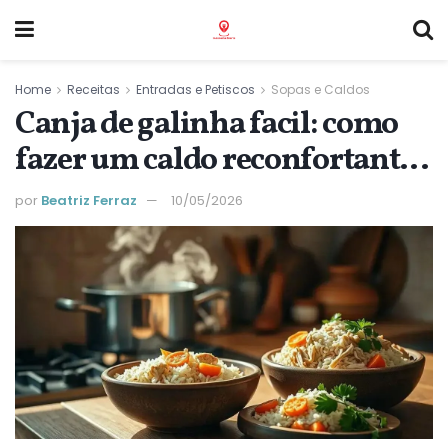
Home
Receitas
Entradas e Petiscos
Sopas e Caldos
Canja de galinha facil: como
fazer um caldo reconfortante
sem complicações
por
Beatriz Ferraz
10/05/2026