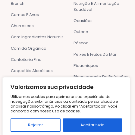
Brunch
Nutrição E Alimentação
Saudável
Carnes E Aves
Ocasiões
Churrascos
Outono
Com Ingredientes Naturais
Páscoa
Comida Orgânica
Peixes E Frutos Do Mar
Confeitaria Fina
Piqueniques
Coquetéis Alcoólicos
Planejamento De Refeições
Coquetéis Não Alcoólicos
Valorizamos sua privacidade
Pratos De Uma Panela
Culinária Para Crianças
Utilizamos cookies para aprimorar sua experiência de
Pratos Principais
navegação, exibir anúncios ou conteúdo personalizado e
De 30 Minutos
analisar nosso tráfego. Ao clicar em “Aceitar todos”, você
Pratos Regionais
concorda com nosso uso de cookies.
Detox
Primavera
Rejeitar
Aceitar tudo
Dia Das Mães
Receitas