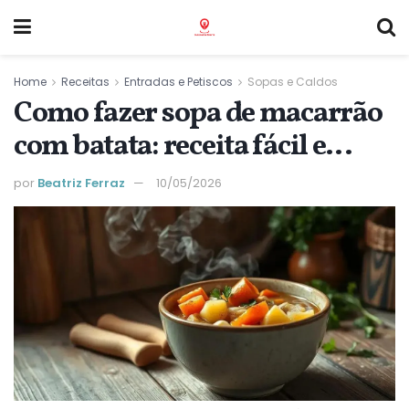
Home
Receitas
Entradas e Petiscos
Sopas e Caldos
Como fazer sopa de macarrão
com batata: receita fácil e
reconfortante
por
Beatriz Ferraz
10/05/2026